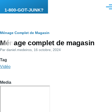
Aller au contenu principal
Men
1-800-GOT-JUNK?
Fil
Ménage Complet de Magasin
Ménage complet de magasin
d'Ariane
Par
daniel.medeiros
, 16 octobre, 2024
Tag
Vidéo
Media